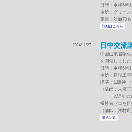
日時：令和6年11
場所：グリーン
定員：対面70
詳細はこちら
日中交流
2024/11/27
中国山東省物化
を開催しました
日時：令和6年11
場所：建設工学
講演：1.阪神
（講師：末廣匡
2.近年の豪
犠牲者ゼロを目
（講師：沖村所
集合写真