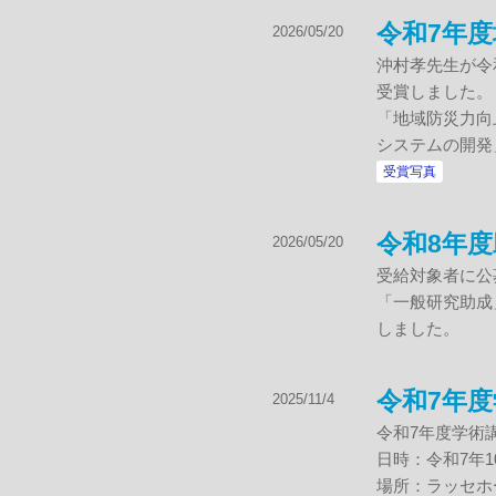
令和7年
2026/05/20
沖村孝先生が令
受賞しました。
「地域防災力向
システムの開発
受賞写真
令和8年
2026/05/20
受給対象者に公
「一般研究助成
しました。
令和7年
2025/11/4
令和7年度学術
日時：令和7年10
場所：ラッセホ